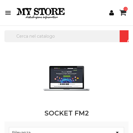
0

SOCKET FM2

Rilevanza