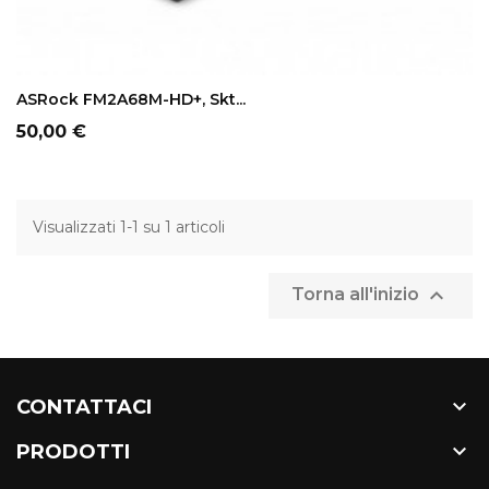
ADD TO CART
ASRock FM2A68M-HD+, Skt...
Prezzo
50,00 €
Visualizzati 1-1 su 1 articoli

Torna all'inizio

CONTATTACI

PRODOTTI