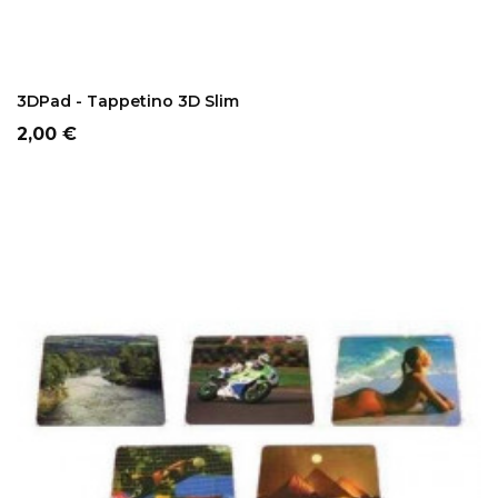
ADD TO CART
3DPad - Tappetino 3D Slim
Prezzo
2,00 €
NON DISPONIBILE