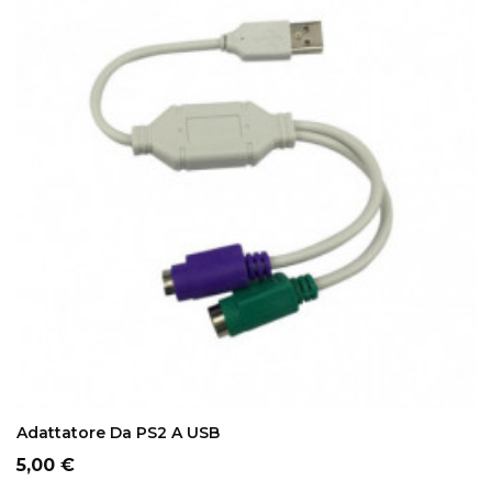
ADD TO CART
Adattatore Da PS2 A USB
Prezzo
5,00 €