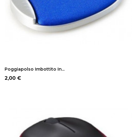
ADD TO CART
Poggiapolso Imbottito In...
Prezzo
2,00 €
NON DISPONIBILE