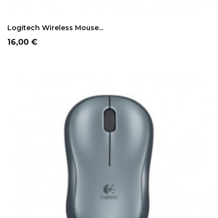
ADD TO CART
Logitech Wireless Mouse...
Prezzo
16,00 €
NON DISPONIBILE