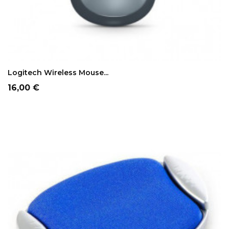
ADD TO CART
Logitech Wireless Mouse...
Prezzo
16,00 €
NON DISPONIBILE