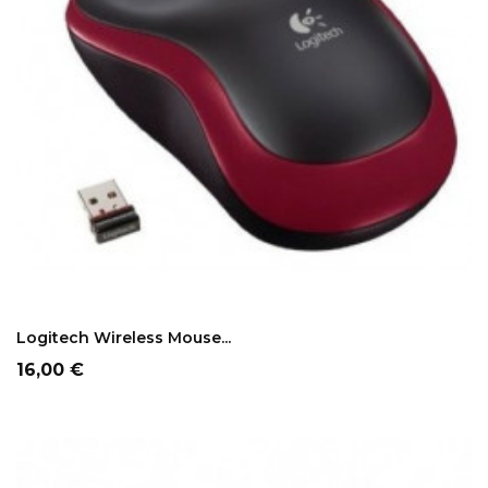
ADD TO CART
Logitech Wireless Mouse...
Prezzo
16,00 €
NON DISPONIBILE