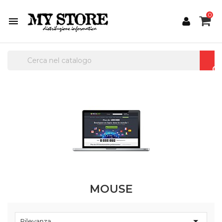
0

MOUSE

Rilevanza