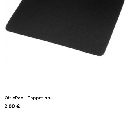
ADD TO CART
OtticPad - Tappetino...
Prezzo
2,00 €
NON DISPONIBILE