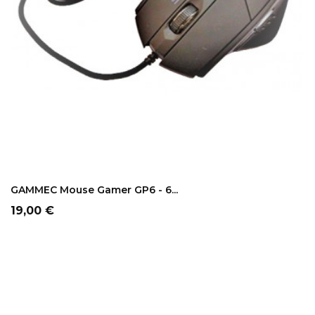
ADD TO CART
GAMMEC Mouse Gamer GP6 - 6...
Prezzo
19,00 €