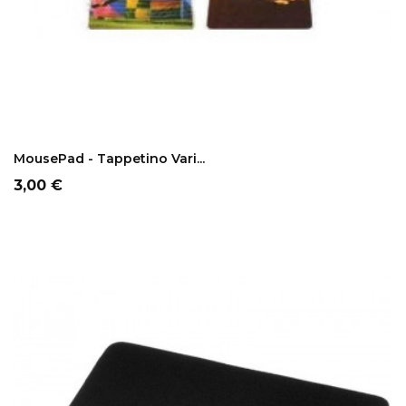
ADD TO CART
MousePad - Tappetino Vari...
Prezzo
3,00 €
NON DISPONIBILE