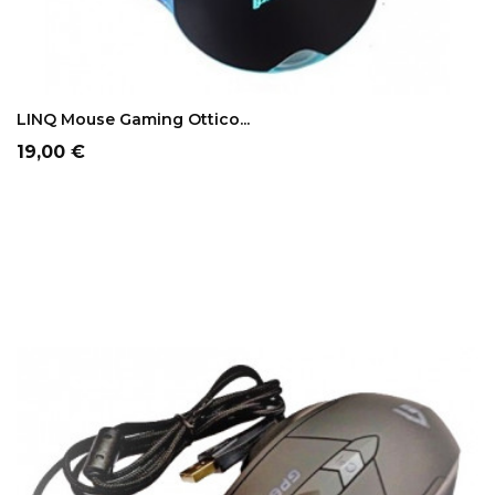
ADD TO CART
LINQ Mouse Gaming Ottico...
Prezzo
19,00 €