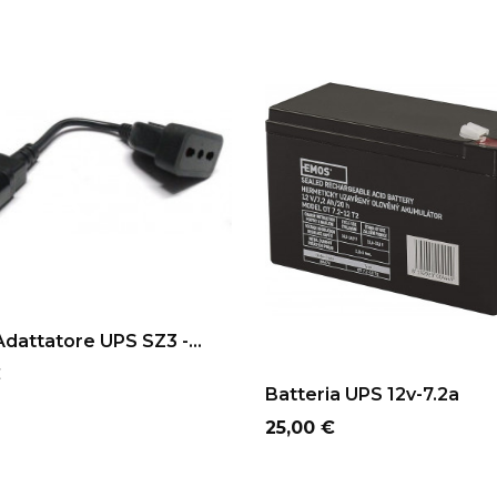
NON DISPONIBILE
ADD TO CART
dattatore UPS SZ3 -...
o
€
ADD TO CART
Batteria UPS 12v-7.2a
Prezzo
25,00 €