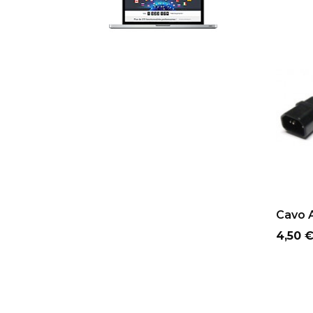
Cavo A
Prezz
4,50 