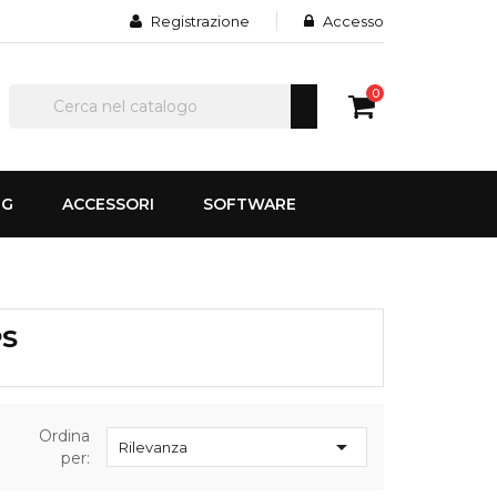
Registrazione
Accesso
0
NG
ACCESSORI
SOFTWARE
PS
Ordina

Rilevanza
per: