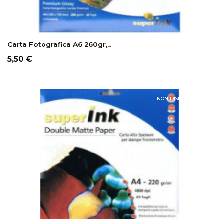
ADD TO CART
Carta Fotografica A6 260gr,...
Prezzo
5,50 €
NON DISPONIBILE