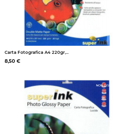
ADD TO CART
Carta Fotografica A4 220gr,...
Prezzo
8,50 €
NON DISPONIBILE