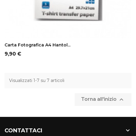
ADD TO CART
Carta Fotografica A4 Hantol...
Prezzo
9,90 €
Visualizzati 1-7 su 7 articoli

Torna all'inizio

CONTATTACI