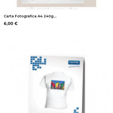
ADD TO CART
Carta Fotografica A4 240g....
Prezzo
6,00 €
NON DISPONIBILE