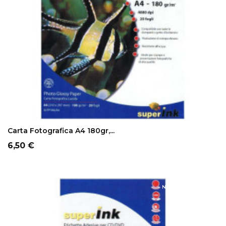
ADD TO CART
Carta Fotografica A4 180gr,...
Prezzo
6,50 €
NON DISPONIBILE