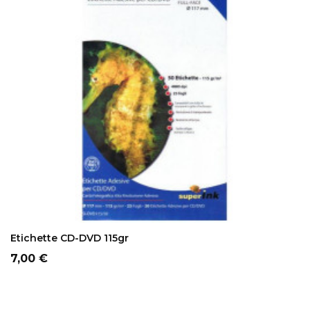
ADD TO CART
Etichette CD-DVD 115gr
Prezzo
7,00 €