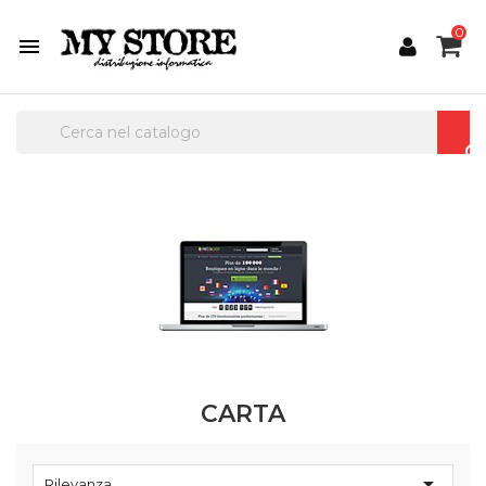
0

CARTA

Rilevanza